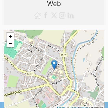
Web
+
−
Leaflet
| ©
OpenStreetMap
contributors