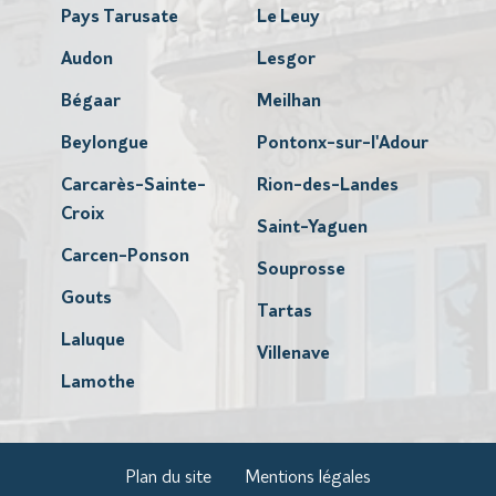
Pays Tarusate
Le Leuy
Audon
Lesgor
Bégaar
Meilhan
Beylongue
Pontonx-sur-l'Adour
Carcarès-Sainte-
Rion-des-Landes
Croix
Saint-Yaguen
Carcen-Ponson
Souprosse
Gouts
Tartas
Laluque
Villenave
Lamothe
Plan du site
Mentions légales