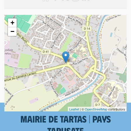
+
−
Leaflet
| ©
OpenStreetMap
contributors
Mairie de Tartas | Pays