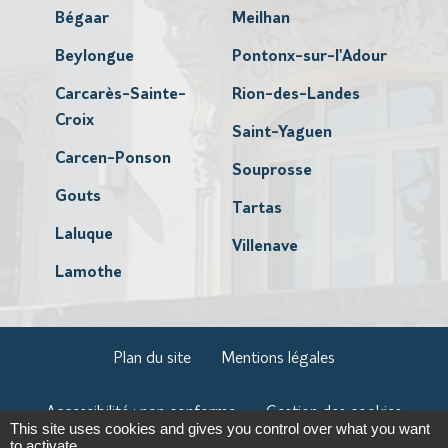
Bégaar
Meilhan
Beylongue
Pontonx-sur-l'Adour
Carcarès-Sainte-
Rion-des-Landes
Croix
Saint-Yaguen
Carcen-Ponson
Souprosse
Gouts
Tartas
Laluque
Villenave
Lamothe
Plan du site
Mentions légales
Accessibilité : non conforme
Gestion des cookies
This site uses cookies and gives you control over what you want
to activate